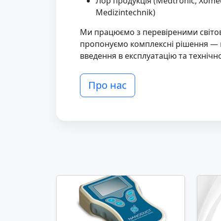
Лор продукція (Medtronic, Xomed
Medizintechnik)
Ми працюємо з перевіреними світ
пропонуємо комплексні рішення — в
введення в експлуатацію та технічно
Про нас