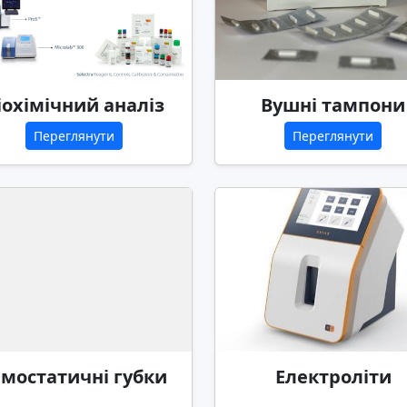
іохімічний аналіз
Вушні тампони
Переглянути
Переглянути
емостатичні губки
Електроліти