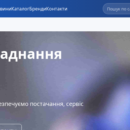
вини
Каталог
Бренди
Контакти
ладнання
езпечуємо постачання, сервіс