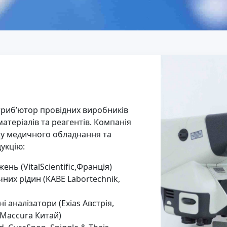
риб’ютор провідних виробників
теріалів та реагентів. Компанія
ку медичного обладнання та
укцію:
ень (VitalScientific,Франція)
чних рідин (KABE Labortechnik,
 аналізатори (Exias Австрія,
, Maccura Китай)