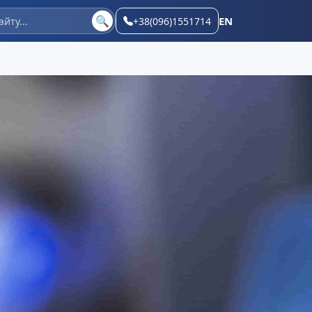
🔍
EN
+38(096)1551714