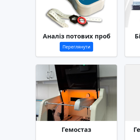
Аналіз потових проб
Б
Переглянути
Гемостаз
Г