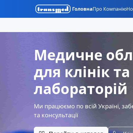
Головна
Про Компанію
Но
Медичне об
для клінік та
лабораторій
Ми працюємо по всій Україні, заб
та консультації