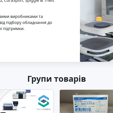
, CuraSpon, Spiggle & Theis
овими виробниками та
ід підбору обладнання до
ї підтримки.
Групи товарів